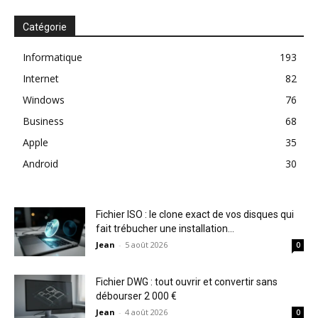
Catégorie
Informatique
193
Internet
82
Windows
76
Business
68
Apple
35
Android
30
Fichier ISO : le clone exact de vos disques qui
fait trébucher une installation...
Jean
-
5 août 2026
0
Fichier DWG : tout ouvrir et convertir sans
débourser 2 000 €
Jean
-
4 août 2026
0