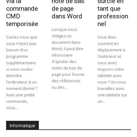
via la
note de bas
durcie en
commande
de page
tant que
CMD
dans Word
profession
temporisée
nel
Lorsque vous
rédigez un
Saviez-vous que
Vous êtes
document dans
vous n’avez pas
souvent en
Word, il peut être
besoin d’un
déplacement à
nécessaire
programme
l'extérieur et
d'ajouter des
supplémentaire
vous avez
notes de bas de
si vous voulez
toujours votre
page pour fournir
éteindre
tablette avec
des références
l’ordinateur à un
vous ? Ou vous
ou des...
moment donné ?
travaillez avec
Avec une petite
une tablette sur
commande,
un...
vous...
Informatique