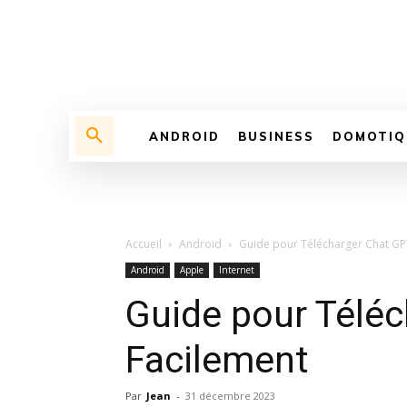
ANDROID
BUSINESS
DOMOTIQ
Accueil
Android
Guide pour Télécharger Chat GP
Android
Apple
Internet
Guide pour Télé
Facilement
Par
Jean
-
31 décembre 2023