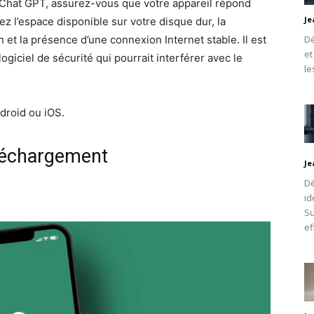
Chat GPT, assurez-vous que votre appareil répond
Je
z l’espace disponible sur votre disque dur, la
n et la présence d’une connexion Internet stable. Il est
Dé
et
iciel de sécurité qui pourrait interférer avec le
le
droid ou iOS.
léchargement
Je
Dé
id
Su
ef