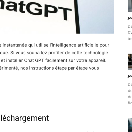
Je
Dé
DW
to
stantanée qui utilise l’intelligence artificielle pour
ue. Si vous souhaitez profiter de cette technologie
et installer Chat GPT facilement sur votre appareil.
érimenté, nos instructions étape par étape vous
Je
Dé
de
de
fi
Téléchargement