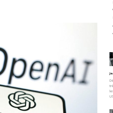
Je
Dé
tr
le
U