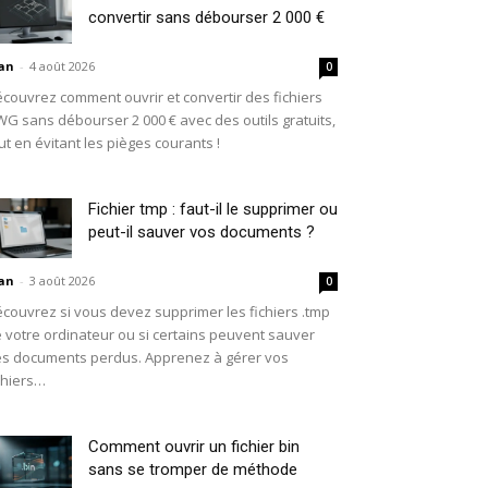
convertir sans débourser 2 000 €
an
-
4 août 2026
0
couvrez comment ouvrir et convertir des fichiers
G sans débourser 2 000 € avec des outils gratuits,
ut en évitant les pièges courants !
Fichier tmp : faut-il le supprimer ou
peut-il sauver vos documents ?
an
-
3 août 2026
0
couvrez si vous devez supprimer les fichiers .tmp
 votre ordinateur ou si certains peuvent sauver
s documents perdus. Apprenez à gérer vos
chiers…
Comment ouvrir un fichier bin
sans se tromper de méthode