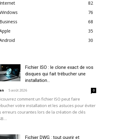
Internet
82
Windows
76
Business
68
Apple
35
Android
30
Fichier ISO : le clone exact de vos
disques qui fait trébucher une
installation...
an
-
5 août 2026
0
couvrez comment un fichier ISO peut faire
ébucher votre installation et les astuces pour éviter
s erreurs courantes lors de la création de clés
SB…
Fichier DWG : tout ouvrir et