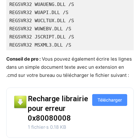
REGSVR32 WUAUENG.DLL /S

REGSVR32 WUAPI.DLL /S

REGSVR32 WUCLTUX.DLL /S

REGSVR32 WUWEBV.DLL /S

REGSVR32 JSCRIPT.DLL /S

REGSVR32 MSXML3.DLL /S
Conseil de pro :
Vous pouvez également écrire les lignes
dans un simple document texte avec un extension en
.cmd sur votre bureau ou télécharger le fichier suivant :
Recharge librairie
Télécharger
pour erreur
0x80080008
1 fichier·s
0.18 KB