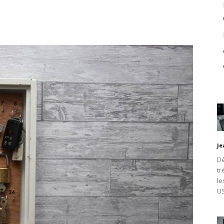
Je
Dé
tr
le
U