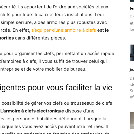
écurité. Ils apportent de l’ordre aux sociétés et aux
Je
efs pour leurs locaux et leurs installations. Leur
Dé
e simple serrure, à des armoires plus robustes avec
et
le
rcée. En effet,
s’équiper d’une armoire à clefs
est
le
sorties
dans différentes pièces.
le pour organiser les clefs, permettant un accès rapide
armoires à clefs, il vous suffit de trouver celui qui
ntreprise et de votre mobilier de bureau.
Je
Dé
id
igentes pour vous faciliter la vie
Su
ef
 possibilité de gérer vos clefs ou trousseaux de clefs
.
L’armoire à clefs électronique
dispose d’une
s les personnes habilitées détiennent. Lorsque la
 auxquelles vous avez accès peuvent être retirées. Il