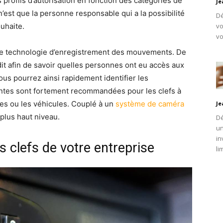
profils d’autorisation en fonction des catégories de
Je
’est que la personne responsable qui a la possibilité
Dé
ouhaite.
vo
vo
une technologie d’enregistrement des mouvements. De
dit afin de savoir quelles personnes ont eu accès aux
us pourrez ainsi rapidement identifier les
gentes sont fortement recommandées pour les clefs à
es ou les véhicules. Couplé à un
système de caméra
Je
 plus haut niveau.
Dé
un
in
 clefs de votre entreprise
li