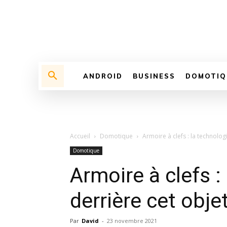
ANDROID
BUSINESS
DOMOTIQ
Accueil
Domotique
Armoire à clefs : la technolog
Domotique
Armoire à clefs :
derrière cet obje
Par
David
-
23 novembre 2021