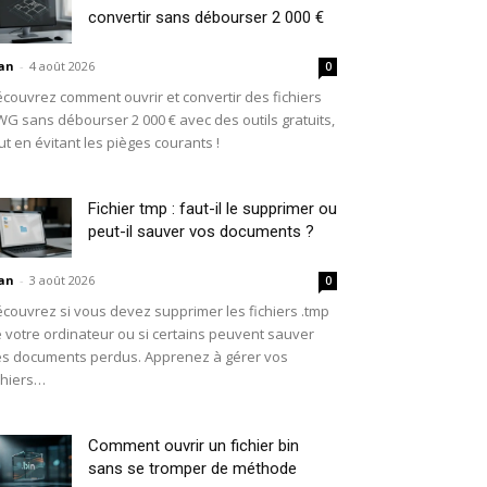
convertir sans débourser 2 000 €
an
-
4 août 2026
0
couvrez comment ouvrir et convertir des fichiers
G sans débourser 2 000 € avec des outils gratuits,
ut en évitant les pièges courants !
Fichier tmp : faut-il le supprimer ou
peut-il sauver vos documents ?
an
-
3 août 2026
0
couvrez si vous devez supprimer les fichiers .tmp
 votre ordinateur ou si certains peuvent sauver
s documents perdus. Apprenez à gérer vos
chiers…
Comment ouvrir un fichier bin
sans se tromper de méthode