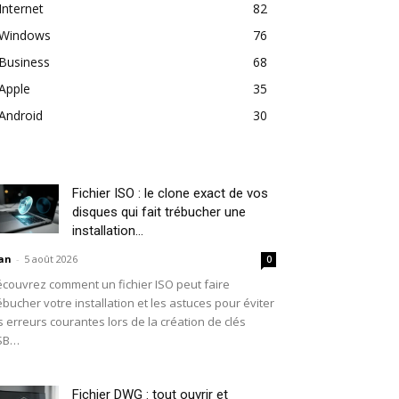
Internet
82
Windows
76
Business
68
Apple
35
Android
30
Fichier ISO : le clone exact de vos
disques qui fait trébucher une
installation...
an
-
5 août 2026
0
couvrez comment un fichier ISO peut faire
ébucher votre installation et les astuces pour éviter
s erreurs courantes lors de la création de clés
SB…
Fichier DWG : tout ouvrir et