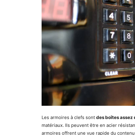
Les armoires à clefs sont
des boîtes assez 
matériaux. Ils peuvent être en acier résista
armoires offrent une vue rapide du conten