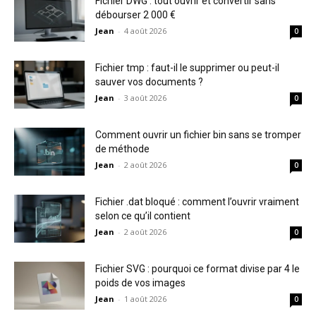
Fichier DWG : tout ouvrir et convertir sans
débourser 2 000 €
Jean
-
4 août 2026
0
Fichier tmp : faut-il le supprimer ou peut-il
sauver vos documents ?
Jean
-
3 août 2026
0
Comment ouvrir un fichier bin sans se tromper
de méthode
Jean
-
2 août 2026
0
Fichier .dat bloqué : comment l’ouvrir vraiment
selon ce qu’il contient
Jean
-
2 août 2026
0
Fichier SVG : pourquoi ce format divise par 4 le
poids de vos images
Jean
-
1 août 2026
0