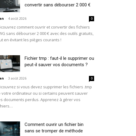
convertir sans débourser 2 000 €
an
-
4 août 2026
0
couvrez comment ouvrir et convertir des fichiers
G sans débourser 2 000 € avec des outils gratuits,
ut en évitant les pièges courants !
Fichier tmp : faut-il le supprimer ou
peut-il sauver vos documents ?
an
-
3 août 2026
0
couvrez si vous devez supprimer les fichiers .tmp
 votre ordinateur ou si certains peuvent sauver
s documents perdus. Apprenez à gérer vos
chiers…
Comment ouvrir un fichier bin
sans se tromper de méthode