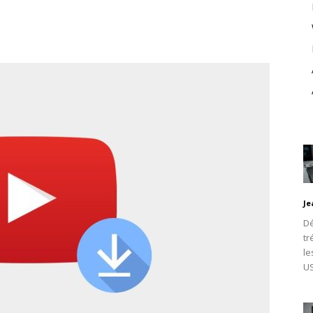
Je
Dé
tr
le
U