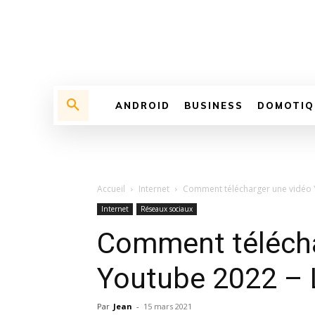
ANDROID
BUSINESS
DOMOTIQ
Accueil
Internet
Comment télécharger une vidéo 
Internet
Réseaux sociaux
Comment télécha
Youtube 2022 – 
Par
Jean
-
15 mars 2021