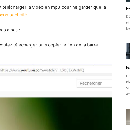
 télécharger la vidéo en mp3 pour ne garder que la
Je
ans publicité.
Dé
et
le
as à pas :
oulez télécharger puis copier le lien de la barre
Je
Dé
id
Su
ef