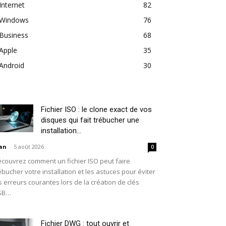
Internet
82
Windows
76
Business
68
Apple
35
Android
30
Fichier ISO : le clone exact de vos
disques qui fait trébucher une
installation...
an
-
5 août 2026
0
couvrez comment un fichier ISO peut faire
ébucher votre installation et les astuces pour éviter
s erreurs courantes lors de la création de clés
SB…
Fichier DWG : tout ouvrir et