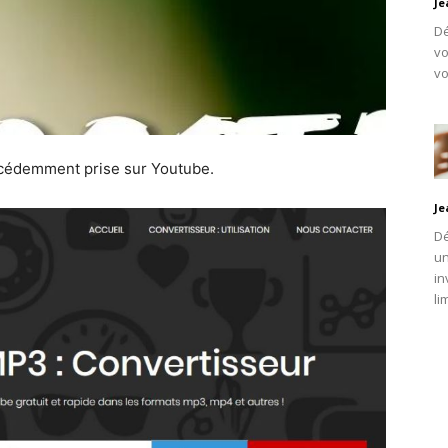
Je
Dé
vo
vo
précédemment prise sur Youtube.
Je
Dé
un
in
li