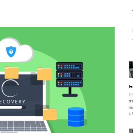
Je
Dé
tr
le
U