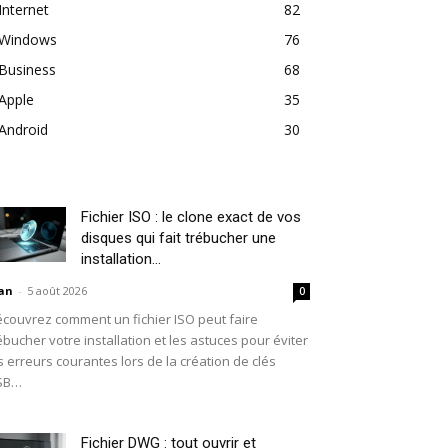
Internet
82
Windows
76
Business
68
Apple
35
Android
30
Fichier ISO : le clone exact de vos
disques qui fait trébucher une
installation...
an
-
5 août 2026
0
couvrez comment un fichier ISO peut faire
ébucher votre installation et les astuces pour éviter
s erreurs courantes lors de la création de clés
SB…
Fichier DWG : tout ouvrir et