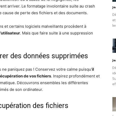
ent arriver. Le formatage involontaire suite au crash
Je
e cause de perte des fichiers et des documents.
Dé
et
le
ns et certains logiciels malveillants procèdent à
utilisateur
. Mais que faire suite à une suppression
érer des données supprimées
Je
Dé
s ne paniquez pas ! Conservez votre calme puisqu’
il
id
récupération de vos fichiers
. Inspirez profondément et
Su
ormatique. Découvrons ensembles les différentes
ef
rimés de son ordinateur.
écupération des fichiers