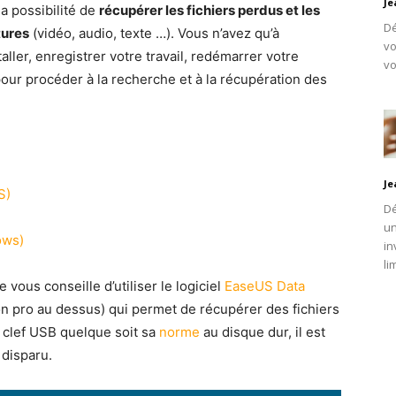
Je
la possibilité de
récupérer les fichiers perdus et les
Dé
tures
(vidéo, audio, texte …). Vous n’avez qu’à
vo
taller, enregistrer votre travail, redémarrer votre
vo
pour procéder à la recherche et à la récupération des
Je
S)
Dé
un
ows)
in
li
 vous conseille d’utiliser le logiciel
EaseUS Data
n pro au dessus) qui permet de récupérer des fichiers
a clef USB quelque soit sa
norme
au disque dur, il est
 disparu.