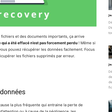
Je
Dé
DW
to
 fichiers et des documents importants, ça arrive
 qui a été effacé n’est pas forcement perdu
! Même si
 vous pouvez récupérer les données facilement. Focus
écupérer les fichiers supprimés par erreur.
Je
Dé
de
de
fi
e données
 cause la plus fréquente qui entraine la perte de
’attention ou à cause de la négligence, les