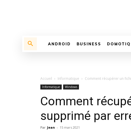
ANDROID
BUSINESS
DOMOTIQ
Accueil
Informatique
Comment récupérer un fichi
Informatique
Windows
Comment récupér
supprimé par err
Par
Jean
-
15 mars 2021