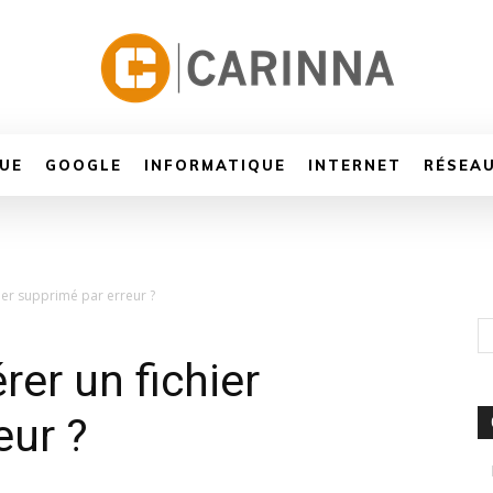
UE
GOOGLE
INFORMATIQUE
INTERNET
RÉSEA
er supprimé par erreur ?
er un fichier
eur ?