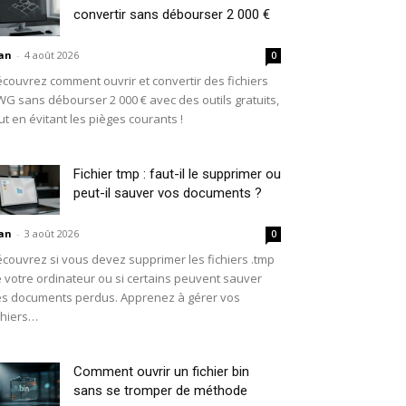
convertir sans débourser 2 000 €
an
-
4 août 2026
0
couvrez comment ouvrir et convertir des fichiers
G sans débourser 2 000 € avec des outils gratuits,
ut en évitant les pièges courants !
Fichier tmp : faut-il le supprimer ou
peut-il sauver vos documents ?
an
-
3 août 2026
0
couvrez si vous devez supprimer les fichiers .tmp
 votre ordinateur ou si certains peuvent sauver
s documents perdus. Apprenez à gérer vos
chiers…
Comment ouvrir un fichier bin
sans se tromper de méthode