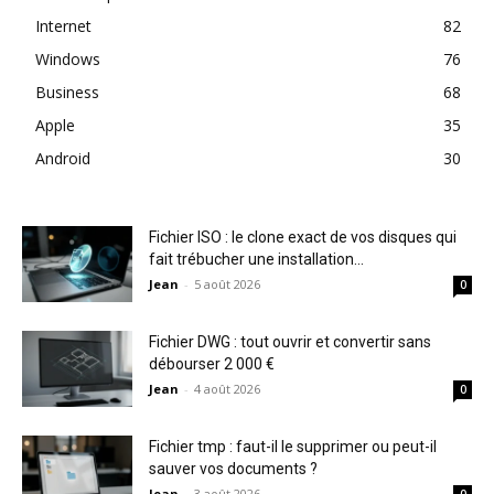
Internet
82
Windows
76
Business
68
Apple
35
Android
30
Fichier ISO : le clone exact de vos disques qui
fait trébucher une installation...
Jean
-
5 août 2026
0
Fichier DWG : tout ouvrir et convertir sans
débourser 2 000 €
Jean
-
4 août 2026
0
Fichier tmp : faut-il le supprimer ou peut-il
sauver vos documents ?
Jean
-
3 août 2026