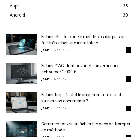
Apple
35
Android
30
Fichier ISO : le clone exact de vos disques qui
fait trébucher une installation...
Jean
-
5 août 2026
0
Fichier DWG : tout ouvrir et convertir sans
débourser 2 000 €
Jean
-
4 août 2026
0
Fichier tmp : faut-il le supprimer ou peut-il
sauver vos documents ?
Jean
-
3 août 2026
0
Comment ouvrir un fichier bin sans se tromper
de méthode
Jean
-
2 août 2026
0