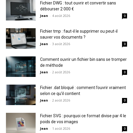
Fichier DWG : tout ouvrir et convertir sans
débourser 2 000 €
Jean
-
4 août 2026
0
Fichier tmp : faut-il le supprimer ou peut-il
sauver vos documents ?
Jean
-
3 août 2026
0
Comment ouvrir un fichier bin sans se tromper
de méthode
Jean
-
2 août 2026
0
Fichier .dat bloqué : comment l’ouvrir vraiment
selon ce qu’il contient
Jean
-
2 août 2026
0
Fichier SVG : pourquoi ce format divise par 4 le
poids de vos images
Jean
-
1 août 2026
0